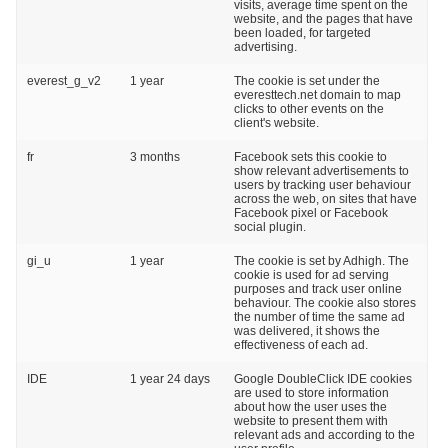
visits, average time spent on the
website, and the pages that have
been loaded, for targeted
advertising.
everest_g_v2
1 year
The cookie is set under the
everesttech.net domain to map
clicks to other events on the
client's website.
fr
3 months
Facebook sets this cookie to
show relevant advertisements to
users by tracking user behaviour
across the web, on sites that have
Facebook pixel or Facebook
social plugin.
gi_u
1 year
The cookie is set by Adhigh. The
cookie is used for ad serving
purposes and track user online
behaviour. The cookie also stores
the number of time the same ad
was delivered, it shows the
effectiveness of each ad.
IDE
1 year 24 days
Google DoubleClick IDE cookies
are used to store information
about how the user uses the
website to present them with
relevant ads and according to the