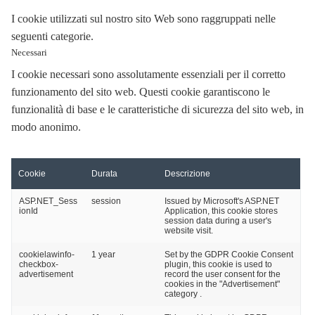
I cookie utilizzati sul nostro sito Web sono raggruppati nelle
seguenti categorie.
Necessari
I cookie necessari sono assolutamente essenziali per il corretto
funzionamento del sito web. Questi cookie garantiscono le
funzionalità di base e le caratteristiche di sicurezza del sito web, in
modo anonimo.
Cookie
Durata
Descrizione
ASP.NET_Sess
session
Issued by Microsoft's ASP.NET
ionId
Application, this cookie stores
session data during a user's
website visit.
cookielawinfo-
1 year
Set by the GDPR Cookie Consent
checkbox-
plugin, this cookie is used to
advertisement
record the user consent for the
cookies in the "Advertisement"
category .