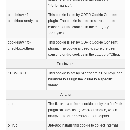
"Performance".
cookielawinfo-
This cookie is set by GDPR Cookie Consent
checkbox-analytics
plugin. The cookie is used to store the user
consent for the cookies in the category
"Analytics".
cookielawinfo-
This cookie is set by GDPR Cookie Consent
checkbox-others
plugin. The cookie is used to store the user
consent for the cookies in the category "Other.
Prestazioni
SERVERID
This cookie is set by Slideshare's HAProxy load
balancer to assign the visitor to a specific
server.
Analisi
tk_or
The tk_or is a referral cookie set by the JetPack
plugin on sites using WooCommerce, which
analyzes referrer behaviour for Jetpack.
tk_r3d
JetPack installs this cookie to collect internal