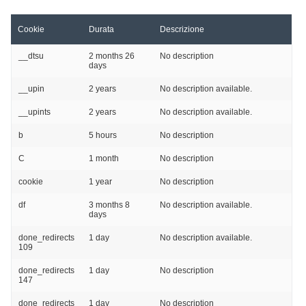
Cookie
Durata
Descrizione
__dtsu
2 months 26
No description
days
__upin
2 years
No description available.
__upints
2 years
No description available.
b
5 hours
No description
C
1 month
No description
cookie
1 year
No description
df
3 months 8
No description available.
days
done_redirects
1 day
No description available.
109
done_redirects
1 day
No description
147
done_redirects
1 day
No description