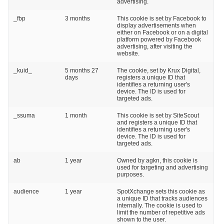
advertising.
_fbp
3 months
This cookie is set by Facebook to
display advertisements when
either on Facebook or on a digital
platform powered by Facebook
advertising, after visiting the
website.
_kuid_
5 months 27
The cookie, set by Krux Digital,
days
registers a unique ID that
identifies a returning user's
device. The ID is used for
targeted ads.
_ssuma
1 month
This cookie is set by SiteScout
and registers a unique ID that
identifies a returning user's
device. The ID is used for
targeted ads.
ab
1 year
Owned by agkn, this cookie is
used for targeting and advertising
purposes.
audience
1 year
SpotXchange sets this cookie as
a unique ID that tracks audiences
internally. The cookie is used to
limit the number of repetitive ads
shown to the user.