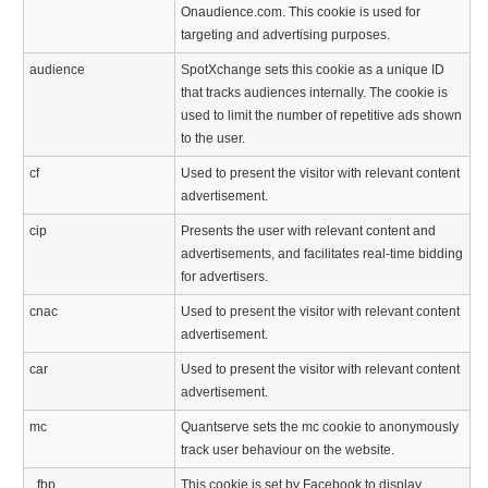
Onaudience.com. This cookie is used for
targeting and advertising purposes.
audience
SpotXchange sets this cookie as a unique ID
that tracks audiences internally. The cookie is
used to limit the number of repetitive ads shown
to the user.
cf
Used to present the visitor with relevant content
advertisement.
cip
Presents the user with relevant content and
advertisements, and facilitates real-time bidding
for advertisers.
cnac
Used to present the visitor with relevant content
advertisement.
car
Used to present the visitor with relevant content
advertisement.
mc
Quantserve sets the mc cookie to anonymously
track user behaviour on the website.
_fbp
This cookie is set by Facebook to display