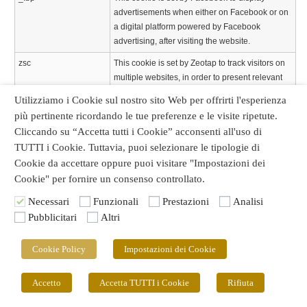
advertisements when either on Facebook or on
a digital platform powered by Facebook
advertising, after visiting the website.
zsc
This cookie is set by Zeotap to track visitors on
multiple websites, in order to present relevant
advertisements based on their preferences.
Utilizziamo i Cookie sul nostro sito Web per offrirti l'esperienza
IDE
Google DoubleClick IDE cookies are used to
più pertinente ricordando le tue preferenze e le visite ripetute.
store information about how the user uses the
Cliccando su “Accetta tutti i Cookie” acconsenti all'uso di
website to present them with relevant ads and
TUTTI i Cookie. Tuttavia, puoi selezionare le tipologie di
according to the user profile.
Cookie da accettare oppure puoi visitare "Impostazioni dei
Cookie" per fornire un consenso controllato.
_cc_dc
The cookie is set by crwdcntrl.net to collect
statistical data such as the number of visits,
Necessari
Funzionali
Prestazioni
Analisi
average time spent on site, and what pages
Pubblicitari
Altri
have been loaded, for targeted advertising.
_cc_id
The cookie is set by crwdcntrl.net to collect
Cookie Policy
Impostazioni dei Cookie
statistical data such as the number of visits,
average time spent on site, and what pages
Accetto
Accetta TUTTI i Cookie
Rifiuta
have been loaded, for targeted advertising.