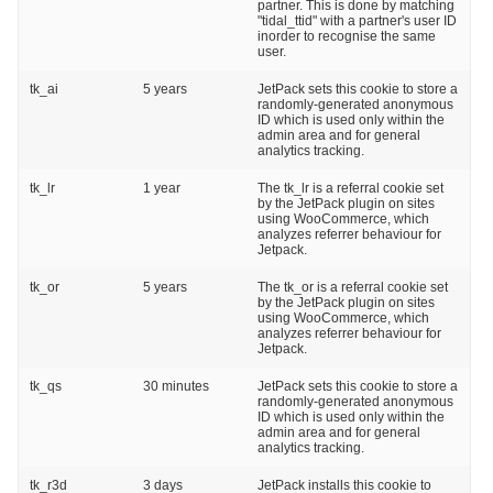
partner. This is done by matching
"tidal_ttid" with a partner's user ID
inorder to recognise the same
user.
tk_ai
5 years
JetPack sets this cookie to store a
randomly-generated anonymous
ID which is used only within the
admin area and for general
analytics tracking.
tk_lr
1 year
The tk_lr is a referral cookie set
by the JetPack plugin on sites
using WooCommerce, which
analyzes referrer behaviour for
Jetpack.
tk_or
5 years
The tk_or is a referral cookie set
by the JetPack plugin on sites
using WooCommerce, which
analyzes referrer behaviour for
Jetpack.
tk_qs
30 minutes
JetPack sets this cookie to store a
randomly-generated anonymous
ID which is used only within the
admin area and for general
analytics tracking.
tk_r3d
3 days
JetPack installs this cookie to