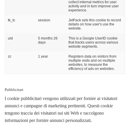
collect internal metrics for user
activity and in turn improve user
experience.
tk_tc
session
JetPack sets this cookie to record
details on how user's use the
website.
uid
5 months 26
This is a Google UserID cookie
days
that tracks users across various
website segments.
zc
1 year
Registers data on visitors from
multiple visits and on multiple
websites, to measure the
efficiency of ads on websites.
Pubblicitari
I cookie pubblicitari vengono utilizzati per fornire ai visitatori
annunci e campagne di marketing pertinenti. Questi cookie
tengono traccia dei visitatori sui siti Web e raccolgono
informazioni per fornire annunci personalizzati.