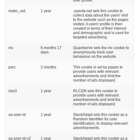
user profile.
mako_uid
1 year
.eyeota.net sets this cookie to
collect data about the users' visit
to the website such as the pages
visited. A users' profile is then
created in terms of their interest
and demographic and is used for
targeted advertising.
mc
6 months 17
Quantserve sets the mc cookie to
days
anonymously track user
behaviour on the website.
pxrc
2 months
This cookie is set by pippio to
provide users with relevant
advertisements and limit the
number of ads displayed.
rlas3
1 year
RLCDN sets this cookie to
provide users with relevant
advertisements and limit the
number of ads displayed.
sa-user-id
1 year
StackAdapt sets this cookie as a
Random Identifier for user
identification, to display relevant
advertisements.
sa-user-id-v2
1 year
StackAdapt sets this cookie as a