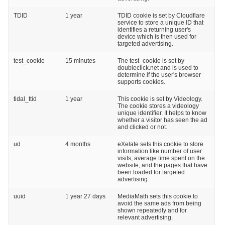
TDID
1 year
TDID cookie is set by Cloudflare
service to store a unique ID that
identifies a returning user's
device which is then used for
targeted advertising.
test_cookie
15 minutes
The test_cookie is set by
doubleclick.net and is used to
determine if the user's browser
supports cookies.
tidal_ttid
1 year
This cookie is set by Videology.
The cookie stores a videology
unique identifier. It helps to know
whether a visitor has seen the ad
and clicked or not.
ud
4 months
eXelate sets this cookie to store
information like number of user
visits, average time spent on the
website, and the pages that have
been loaded for targeted
advertising.
uuid
1 year 27 days
MediaMath sets this cookie to
avoid the same ads from being
shown repeatedly and for
relevant advertising.