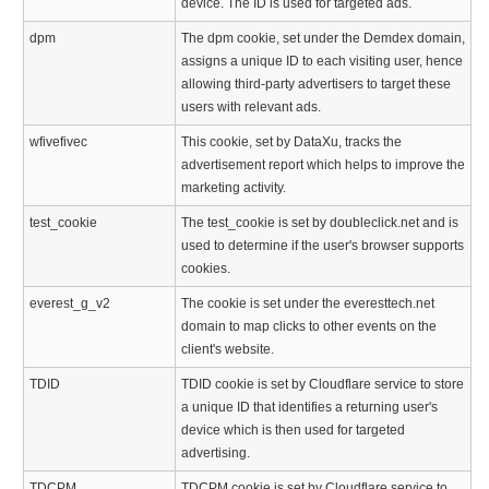
device. The ID is used for targeted ads.
dpm
The dpm cookie, set under the Demdex domain,
assigns a unique ID to each visiting user, hence
allowing third-party advertisers to target these
users with relevant ads.
wfivefivec
This cookie, set by DataXu, tracks the
advertisement report which helps to improve the
marketing activity.
test_cookie
The test_cookie is set by doubleclick.net and is
used to determine if the user's browser supports
cookies.
everest_g_v2
The cookie is set under the everesttech.net
domain to map clicks to other events on the
client's website.
TDID
TDID cookie is set by Cloudflare service to store
a unique ID that identifies a returning user's
device which is then used for targeted
advertising.
TDCPM
TDCPM cookie is set by Cloudflare service to