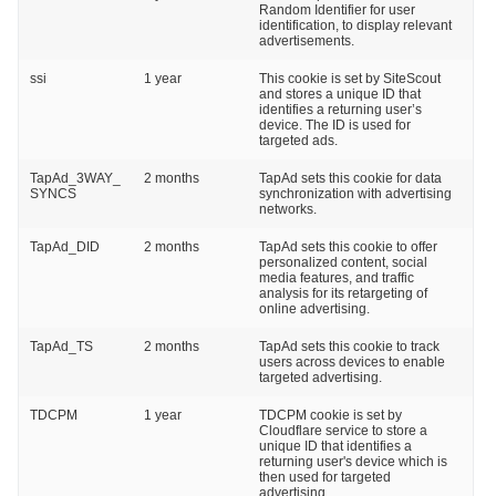
Random Identifier for user
identification, to display relevant
advertisements.
ssi
1 year
This cookie is set by SiteScout
and stores a unique ID that
identifies a returning user’s
device. The ID is used for
targeted ads.
TapAd_3WAY_
2 months
TapAd sets this cookie for data
SYNCS
synchronization with advertising
networks.
TapAd_DID
2 months
TapAd sets this cookie to offer
personalized content, social
media features, and traffic
analysis for its retargeting of
online advertising.
TapAd_TS
2 months
TapAd sets this cookie to track
users across devices to enable
targeted advertising.
TDCPM
1 year
TDCPM cookie is set by
Cloudflare service to store a
unique ID that identifies a
returning user's device which is
then used for targeted
advertising.