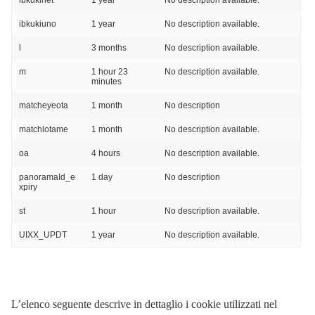
ibkukiuno
1 year
No description available.
l
3 months
No description available.
m
1 hour 23
No description available.
minutes
matcheyeota
1 month
No description
matchlotame
1 month
No description available.
oa
4 hours
No description available.
panoramaId_e
1 day
No description
xpiry
st
1 hour
No description available.
UIXX_UPDT
1 year
No description available.
L’elenco seguente descrive in dettaglio i cookie utilizzati nel